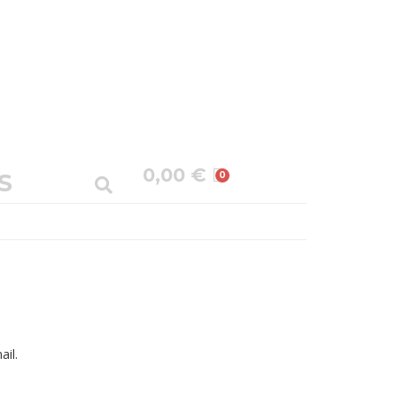
0,00
€
S
ail.