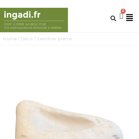
Home
/
Déco
/ Cendrier pierre