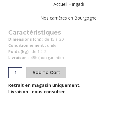
Accueil – ingadi
Nos carrières en Bourgogne
Caractéristiques
Dimensions (cm) :
de 15 à 20
Conditionnement :
unité
Poids (kg) :
de 1 à 2
Livraison :
48h (non garantie)
Add To Cart
Retrait en magasin uniquement.
Livraison : nous consulter