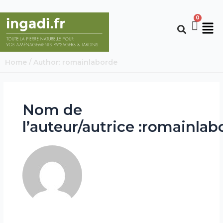
Home
/ Author: romainlaborde
Nom de
l’auteur/autrice :romainlab